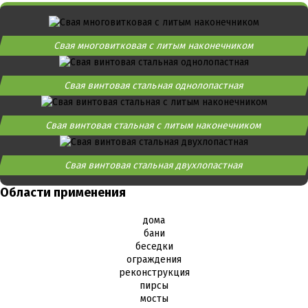
Свая многовитковая с литым наконечником
Свая винтовая стальная однолопастная
Свая винтовая стальная с литым наконечником
Свая винтовая стальная двухлопастная
Области применения
дома
бани
беседки
ограждения
реконструкция
пирсы
мосты