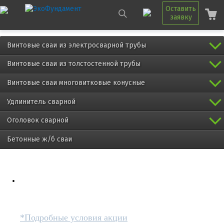
Оставить
заявку
Винтовые сваи из электросварной трубы
Винтовые сваи из толстостенной трубы
Винтовые сваи многовитковые конусные
Удлинитель сварной
Оголовок сварной
Бетонные ж/б сваи
При заказе комплекта винтовых свай
от 25 штук с установкой
*Подробные условия акции