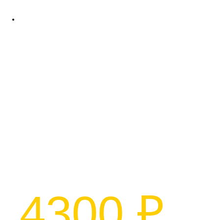
Надежность
Долговечность
Высокая устойчивость к коррозии
Идеальная геометрия лопасти
Подробности по телефону 8 (800) 775-67-17 (звонок по России
бесплатный)
ВИНТОВАЯ
СВАЯ
102/2500 с литым
наконечником
из толстостенной 6,5 мм
трубы
4300 ₽