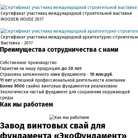
Сертификат участника международной строительной выставки
WOODEN HOUSE 2017
Сертификат участника международной архитектурно-строительн
Выставка - 2017
Преимущества сотрудничества с нами
Диплом участинка 19-специализированной выставки "Коттедж и 
Собственное производство
"Загородом" 2017
Гарантия на нашу продукцию
до 20 лет
Страховка заложенного нами фундамента -
10 млн.руб.
11 лет
успешной профессиональной деятельности компании
Сертификат участника строительной выставки "Загородом" 2017
Более 9000
свайно винтовых фундаментов реализовано
ОСМ-2014
Экологически чистый фундамент для сохранения окружающей
среды
Как мы работаем
Сертификат участина 15-ой специализированной выставки строи
Строительство - 2015
Завод винтовых свай для
Диплом участинка выставки строительных технологий
фундамента «ЭкоФундамент»
Эко-Строй 2014