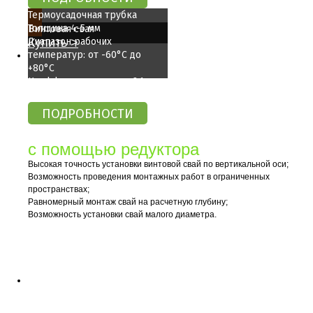
Термоусадочная трубка
Толщина 4-5 мм
Винтовая свая
Диапазон рабочих
Купить >
температур: от -60°C до
+80°C
Коэффициент усадки: 2:1
Механизированный монтаж
с помощью редуктора
Высокая точность установки винтовой свай по вертикальной оси;
Возможность проведения монтажных работ в ограниченных
пространствах;
Равномерный монтаж свай на расчетную глубину;
Возможность установки свай малого диаметра.