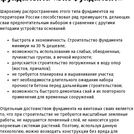
Широкому распространению этого типа фундаментов на
территории России способствовал ряд преимуществ, делающих
Сертификат участника международной строительной выставки, 
сваи предпочтительным выбором в сравнении с другими
Красивые дома 2015
методами устройства оснований:
Сертификат участника международной архитектурно-строительн
быстрота и экономичность. Строительство фундамента
Протокол испытаний
минимум на 30 % дешевле;
возможность использования на слабых, обводненных,
пучинистых грунтах, в вечной мерзлоте;
допускается строительство погруженных в воду опор
Протокол испытаний винтовых свай
(мостов, причалов);
Свидетельство ЕВРАЗЭС
не требуется планировка и выравнивание участка;
нет необходимости длительного ожидания набора
прочности бетона перед дальнейшим строительством;
Свидетельство о регистрации на двухкомпонентные краски HEM
возможность быстрого демонтажа свай и их повторного
Сертификат
применения для временных сооружений.
Отдельным достоинством фундамента на винтовых сваях является
Сертификат соответствия ГОСТ Р Сваи стальные винтовые
то, что при строительстве не требуются масштабные земляные
WOODEN HOUSE 2013
работы, не нарушается почвенный слой, не наносится урон
корневым системам растений. Поэтому, используя данную
технологию, можно возводить конструкции без вреда для
Сертификат участника выставки Деревянный Дом/WOODEN HOUSE 