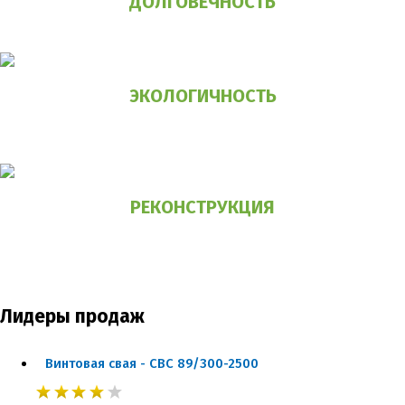
ДОЛГОВЕЧНОСТЬ
срок службы свай более 100 лет
ЭКОЛОГИЧНОСТЬ
не наносит вред
окружающей среде
РЕКОНСТРУКЦИЯ
возможность укрепления старого фундамента или
его полная замена на
свайно-винтовой фундамент
Лидеры продаж
Винтовая свая - СВС 89/300-2500