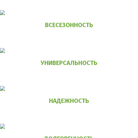
производится за 1 день
ВСЕСЕЗОННОСТЬ
Возможность установки в любое время года,
при любых погодных условиях
УНИВЕРСАЛЬНОСТЬ
винтовой фундамент можно использовать
практически на всех грунтах
НАДЕЖНОСТЬ
способность противостоять
сезонным деформациям грунтов