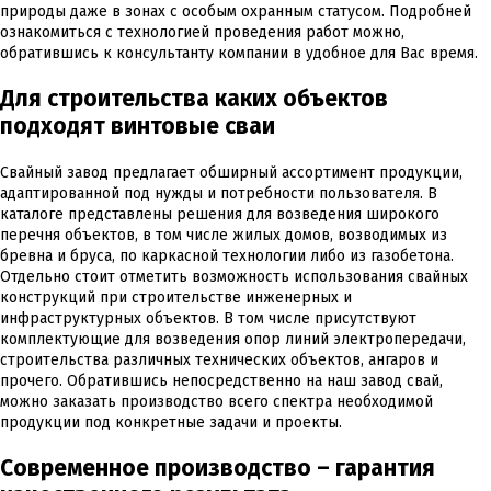
природы даже в зонах с особым охранным статусом. Подробней
Holzhouse 2012
ознакомиться с технологией проведения работ можно,
обратившись к консультанту компании в удобное для Вас время.
Диплом 17-й международной выставки "Деревянное домостроение/Ho
Для строительства каких объектов
ФАЗЕНДА 2012
подходят винтовые сваи
23-я специализированная выставка - ярмарка "Фазенда" Награда
Свайный завод предлагает обширный ассортимент продукции,
Красивые дома 2012
адаптированной под нужды и потребности пользователя. В
каталоге представлены решения для возведения широкого
перечня объектов, в том числе жилых домов, возводимых из
Сертификат участника международной архитектурно-строительн
бревна и бруса, по каркасной технологии либо из газобетона.
Красивые дома 2013
Отдельно стоит отметить возможность использования свайных
конструкций при строительстве инженерных и
инфраструктурных объектов. В том числе присутствуют
Сертификат участника международной архитектурно-строительн
комплектующие для возведения опор линий электропередачи,
СРО РСК
строительства различных технических объектов, ангаров и
прочего. Обратившись непосредственно на наш завод свай,
можно заказать производство всего спектра необходимой
Свидетельство о допуске к определенному виду или видам работ
продукции под конкретные задачи и проекты.
Современное производство – гарантия