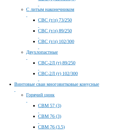
С литым наконечником
СВС (т/л) 73/250
СВС (т/л) 89/250
СВС (т/л) 102/300
Двухлопастные
СВС-2Л (т) 89/250
СВС-2Л (т) 102/300
Винтовые сваи многовитковые конусные
Горячий цинк
СВМ 57 (3)
СВМ 76 (3)
СВМ 76 (3.5)