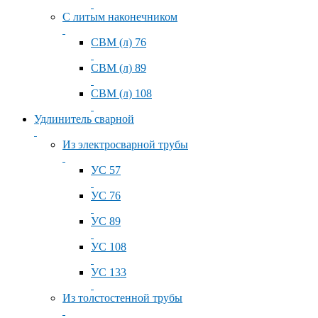
С литым наконечником
СВМ (л) 76
СВМ (л) 89
СВМ (л) 108
Удлинитель сварной
Из электросварной трубы
УС 57
УС 76
УС 89
УС 108
УС 133
Из толстостенной трубы