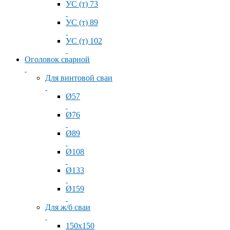
УС (т) 73
УС (т) 89
УС (т) 102
Оголовок сварной
Для винтовой сваи
Ø57
Ø76
Ø89
Ø108
Ø133
Ø159
Для ж/б сваи
150x150