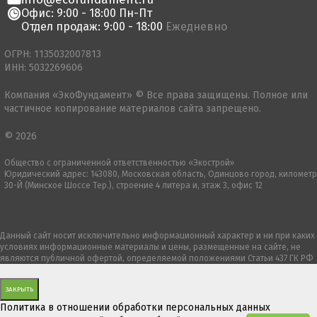
Офис: 9:00 - 18:00 Пн-Пт
Отдел продаж: 9:00 - 18:00
Ежедневно
ОГРН: 1135032007813
ИНН: 5032269606
Компания «ЭкоФундамент» © Все права защищены. Полное или
частичное копирование материалов сайта запрещено.
© 2026
Общество с ограниченной ответственностью «Экострой»
Юридический адрес: 143080, Московская область, Одинцово город, километр
30-Й (Минское Шоссе Тер.), строение 4 литера и, этаж 3, офис 12
Данный сайт носит исключительно информационный характер и ни при каких
условиях информационные материалы и цены, размещенные на сайте, не
являются публичной офертой, определяемой положениями Статьи 437 ГК РФ
ЗАКРЫТЬ
Политика в отношении обработки персональных данных