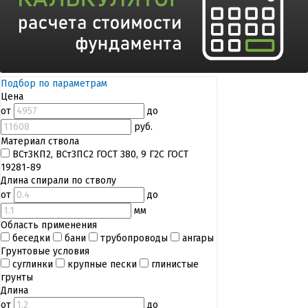
Подбор по параметрам
Цена
от
до
руб.
Материал ствола
ВСт3КП2, ВСт3ПС2 ГОСТ 380, 9 Г2С ГОСТ
19281-89
Длина спирали по стволу
от
до
мм
Область применения
беседки
бани
трубопроводы
ангары
Грунтовые условия
суглинки
крупные пески
глинистые
грунты
Длина
от
до