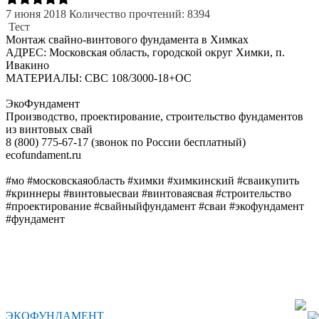
7 июня 2018
Количество прочтений: 8394
Тест
Монтаж свайно-винтового фундамента в Химках
АДРЕС: Московская область, городской округ Химки, п.
Ивакино
МАТЕРИАЛЫ: СВС 108/3000-18+ОС
ЭкоФундамент
Производство, проектирование, строительство фундаментов
из винтовых свай
8 (800) 775-67-17 (звонок по России бесплатный)
ecofundament.ru
#мо #московскаяобласть #химки #химкинский #сваикупить
#криннеры #винтовыесваи #винтоваясвая #строительство
#проектирование #свайныйфундамент #сваи #экофундамент
#фундамент
ЭКОФУНДАМЕНТ