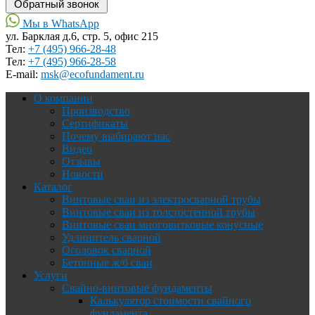
Мы в WhatsApp
ул. Барклая д.6, стр. 5, офис 215
Тел:
+7 (495) 966-28-48
Тел:
+7 (495) 966-28-58
Е-mail:
msk@ecofundament.ru
О компании
Производство
Сертификаты
Почему выбирают нас
Видео
Отзывы
Новости
Каталог
Винтовые сваи из электросварной трубы
Винтовые сваи из толстостенной трубы
Винтовые сваи многовитковые конусные
Удлинитель сварной
Оголовок сварной
Бетонные ж/б сваи
Услуги
Свайно-винтовые фундаменты
Калькулятор стоимости свайного
фундамента