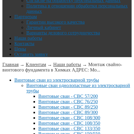
Согласие на обработку персональных данных
Политика в отношении обработки персональных
данных
Партнерам
Гарантии высокого качества
Личный кабинет
Варианты делового сотрудничества
Наши работы
Контакты
Цены
Оставить заявку
Главная
→
Клиентам
→
Наши работы
→
Монтаж свайно-
винтового фундамента в Химках АДРЕС: Мо...
Винтовые сваи из электросварной трубы
Винтовые сваи однолопастные из электросварной
трубы
Винтовые сваи - СВС 57/200
Винтовые сваи - СВС 76/250
Винтовые сваи - СВС 89/250
Винтовые сваи - СВС 89/300
Винтовые сваи - СВС 108/300
Винтовые сваи - СВС 108/350
Винтовые сваи - СВС 133/350
Винтовые сваи - СВС 159/550