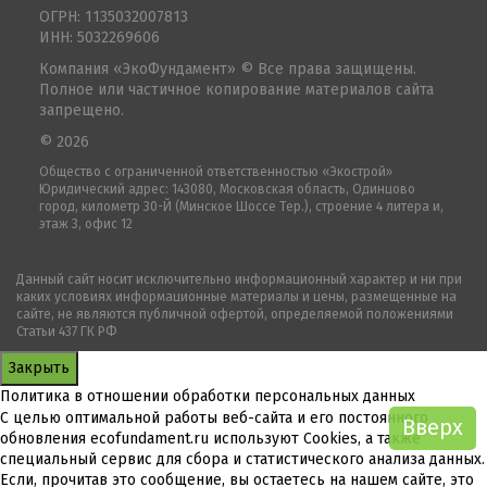
ОГРН: 1135032007813
ИНН: 5032269606
Компания «ЭкоФундамент» © Все права защищены.
Полное или частичное копирование материалов сайта
запрещено.
© 2026
Общество с ограниченной ответственностью «Экострой»
Юридический адрес: 143080, Московская область, Одинцово
город, километр 30-Й (Минское Шоссе Тер.), строение 4 литера и,
этаж 3, офис 12
Данный сайт носит исключительно информационный характер и ни при
каких условиях информационные материалы и цены, размещенные на
сайте, не являются публичной офертой, определяемой положениями
Статьи 437 ГК РФ
Закрыть
Политика в отношении обработки персональных данных
С целью оптимальной работы веб-сайта и его постоянного
Вверх
обновления ecofundament.ru используют Cookies, а также
специальный сервис для сбора и статистического анализа данных.
Если, прочитав это сообщение, вы остаетесь на нашем сайте, это