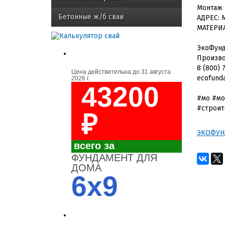
Монтаж 
Бетонные ж/б сваи
АДРЕС: 
МАТЕРИА
ЭкоФун
Произво
8 (800) 
Цена действительна до
31 августа
ecofund
2026 г.
43200
#мо #мо
#строит
₽
ЭКОФУН
всего за
ФУНДАМЕНТ ДЛЯ
ДОМА
6x9