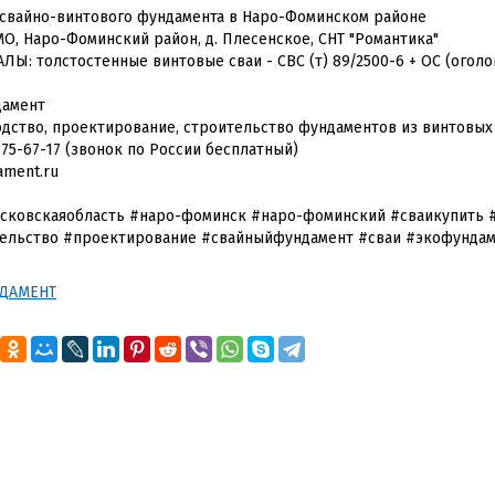
свайно-винтового фундамента в Наро-Фоминском районе
МО, Наро-Фоминский район, д. Плесенское, СНТ "Романтика"
ЛЫ: толстостенные винтовые сваи - СВС (т) 89/2500-6 + ОС (оголов
дамент
дство, проектирование, строительство фундаментов из винтовых
775-67-17 (звонок по России бесплатный)
ament.ru
сковскаяобласть #наро-фоминск #наро-фоминский #сваикупить 
ельство #проектирование #свайныйфундамент #сваи #экофунда
ДАМЕНТ