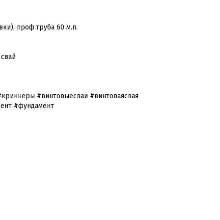
ки), проф.труба 60 м.п.
 свай
#криннеры #винтовыесваи #винтоваясвая
мент #фундамент