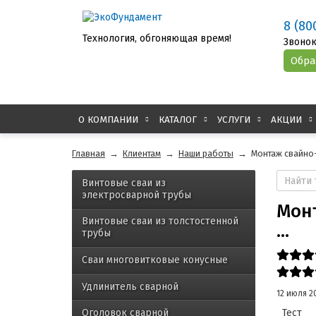
8 (80
Технология, обгоняющая время!
Звонок
О КОМПАНИИ
КАТАЛОГ
УСЛУГИ
АКЦИИ
Главная
→
Клиентам
→
Наши работы
→
Монтаж свайно-
Винтовые сваи из
электросварной трубы
Мон
Винтовые сваи из толстостенной
...
трубы
Сваи многовитковые конусные
Удлинитель сварной
12 июля 2
Тест
Оголовок сварной